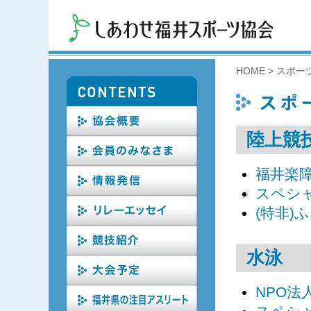
HOME
>
スポー
陸上競
福井楽
スペシ
(特非)
水泳
NPO法