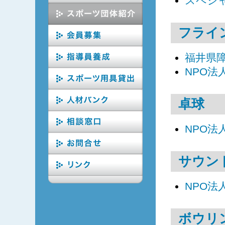
スペシ
フライ
福井県
NPO
卓球
NPO
サウン
NPO
ボウリ