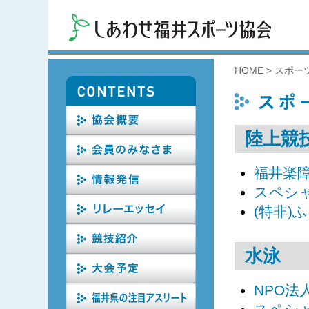
HOME
>
スポー
陸上競
福井楽
スペシ
(特非)
水泳
NPO法