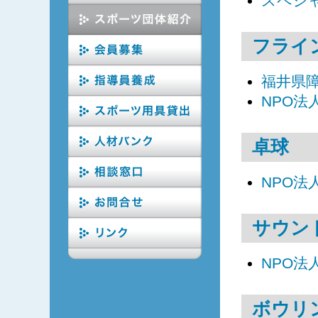
スペシ
フライ
福井県
NPO
卓球
NPO
サウン
NPO
ボウリ