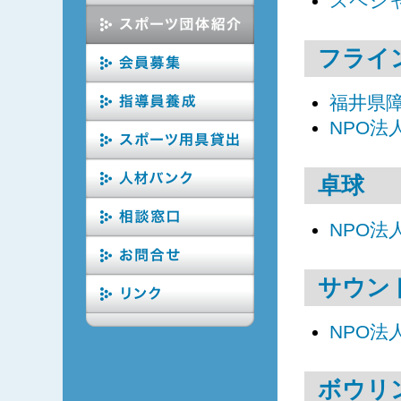
スペシ
フライ
福井県
NPO
卓球
NPO
サウン
NPO
ボウリ