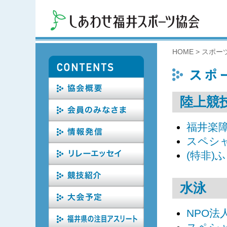
HOME
>
スポー
陸上競
福井楽
スペシ
(特非)
水泳
NPO法