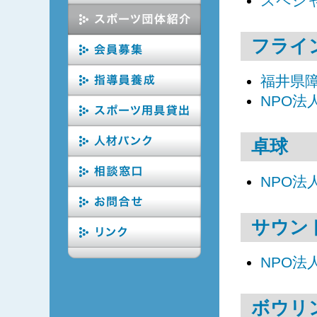
スペシ
フライ
福井県
NPO
卓球
NPO
サウン
NPO
ボウリ