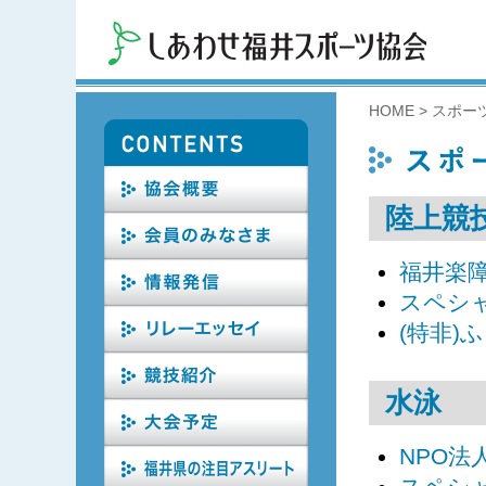
HOME
>
スポー
陸上競
福井楽
スペシ
(特非)
水泳
NPO法