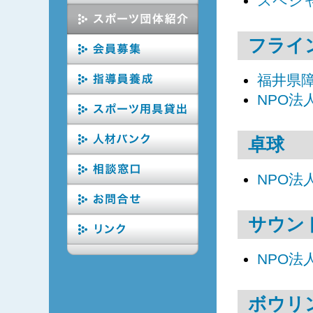
スペシ
フライ
福井県
NPO
卓球
NPO
サウン
NPO
ボウリ