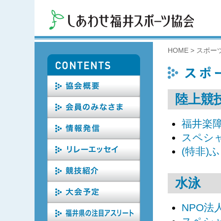
HOME
>
スポー
陸上競
福井楽
スペシ
(特非)
水泳
NPO法