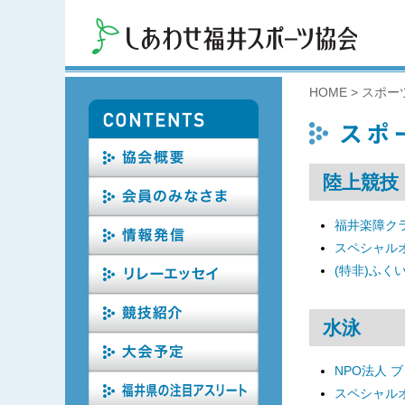
HOME
>
スポー
陸上競技
福井楽障ク
スペシャル
(特非)ふく
水泳
NPO法人 
スペシャル