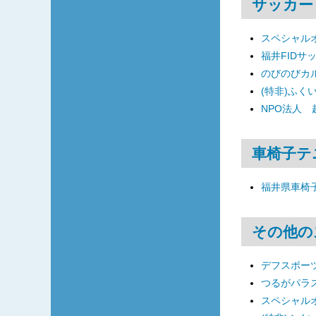
サッカー
スペシャル
福井FIDサ
のびのびカ
(特非)ふく
NPO法人
車椅子テ
福井県車椅
その他の
デフスポーツ
つるがパラ
スペシャル