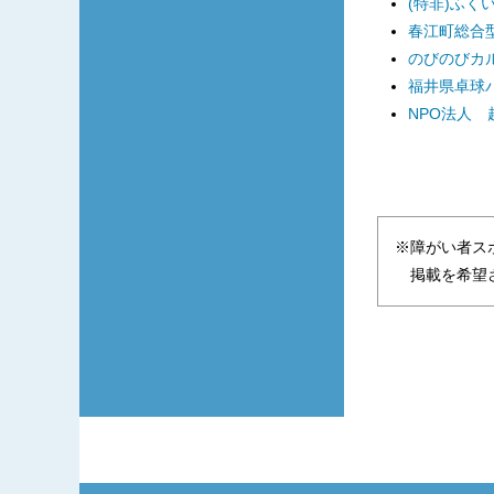
(特非)ふく
春江町総合型
のびのびカ
福井県卓球
NPO法人
※障がい者ス
掲載を希望さ