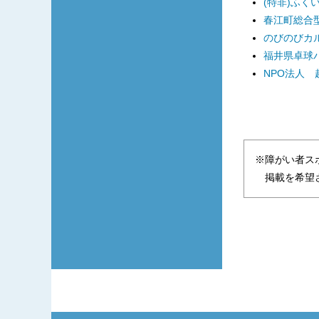
(特非)ふく
春江町総合型
のびのびカ
福井県卓球
NPO法人
※障がい者ス
掲載を希望さ