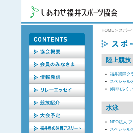
HOME
>
スポー
陸上競技
福井楽障ク
スペシャル
(特非)ふく
水泳
NPO法人 
スペシャル