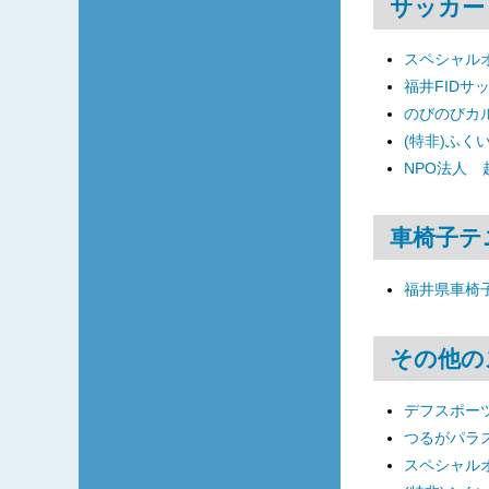
サッカー
スペシャル
福井FIDサ
のびのびカ
(特非)ふく
NPO法人
車椅子テ
福井県車椅
その他の
デフスポーツ
つるがパラ
スペシャル