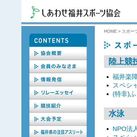
HOME
>
スポー
陸上競
福井楽
スペシ
(特非)
水泳
NPO法