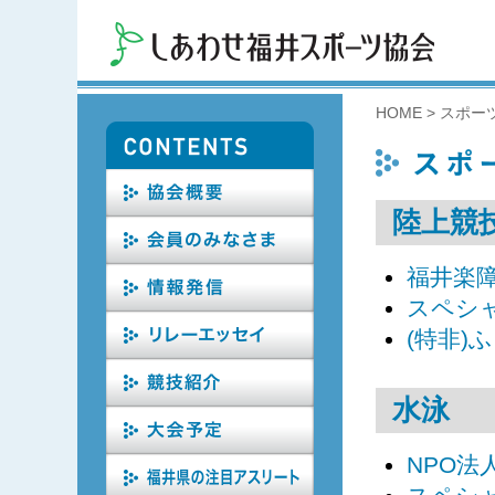
HOME
>
スポー
陸上競
福井楽
スペシ
(特非)
水泳
NPO法