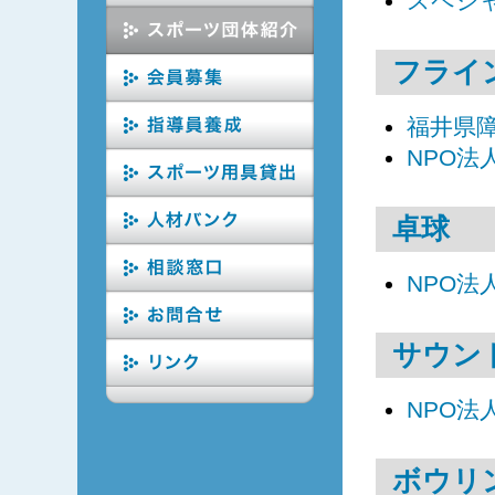
スペシ
フライ
福井県
NPO
卓球
NPO
サウン
NPO
ボウリ