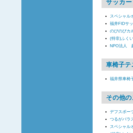
サッカー
スペシャル
福井FIDサ
のびのびカ
(特非)ふく
NPO法人
車椅子テ
福井県車椅
その他の
デフスポーツ
つるがパラ
スペシャル