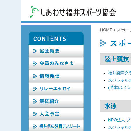
HOME
>
スポー
陸上競技
福井楽障ク
スペシャル
(特非)ふく
水泳
NPO法人 
スペシャル