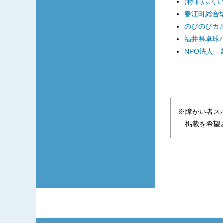
(特非)ふく
春江町総合型
のびのびカ
福井県卓球
NPO法人
※障がい者ス
掲載を希望さ