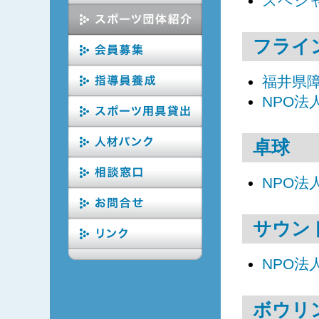
スペシ
フライ
福井県
NPO
卓球
NPO
サウン
NPO
ボウリ