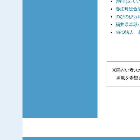
(特非)ふく
春江町総合型
のびのびカ
福井県卓球
NPO法人
※障がい者ス
掲載を希望さ