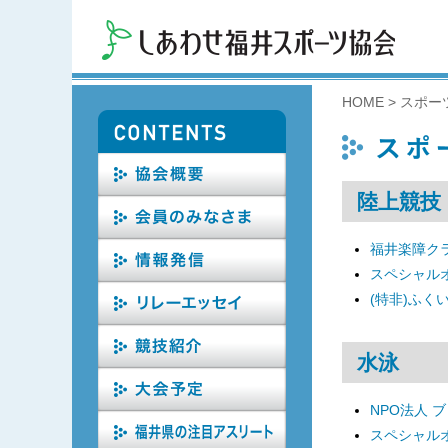
HOME
>
スポー
陸上競技
福井楽障ク
スペシャル
(特非)ふく
水泳
NPO法人 
スペシャル