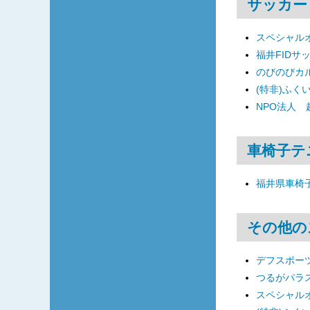
サッカー
スペシャル
福井FIDサ
のびのびカ
(特非)ふく
NPO法人
車椅子テ
福井県車椅
その他の
デフスポーツ
つるがパラ
スペシャル