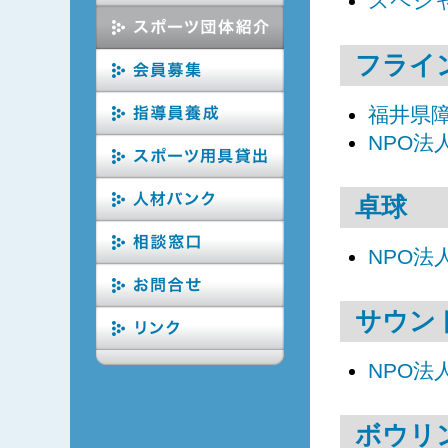
スペシ
フライ
福井県
NPO
卓球
NPO
サウン
NPO
ボウリ