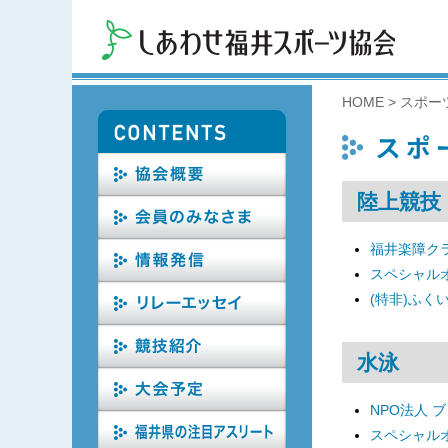
HOME
>
スポー
陸上競技
福井楽障ク
スペシャル
(特非)ふく
水泳
NPO法人 
スペシャル