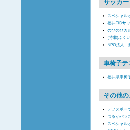
サッカー
スペシャル
福井FIDサ
のびのびカ
(特非)ふく
NPO法人
車椅子テ
福井県車椅
その他の
デフスポーツ
つるがパラ
スペシャル