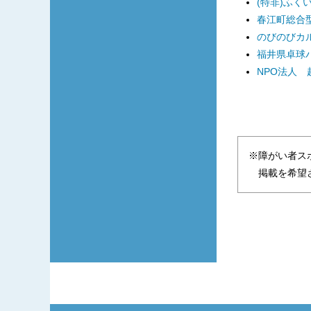
(特非)ふく
春江町総合型
のびのびカ
福井県卓球
NPO法人
※障がい者ス
掲載を希望さ