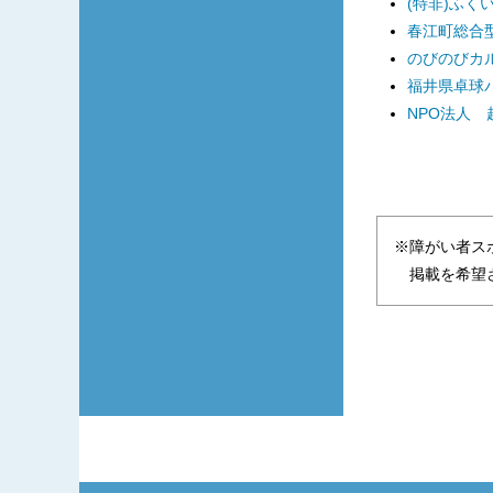
(特非)ふく
春江町総合型
のびのびカ
福井県卓球
NPO法人
※障がい者ス
掲載を希望さ