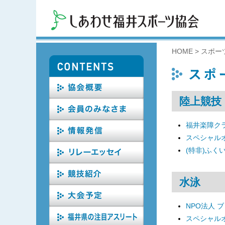
HOME
>
スポー
陸上競技
福井楽障ク
スペシャル
(特非)ふく
水泳
NPO法人 
スペシャル