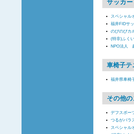
サッカー
スペシャル
福井FIDサ
のびのびカ
(特非)ふく
NPO法人
車椅子テ
福井県車椅
その他の
デフスポーツ
つるがパラ
スペシャル