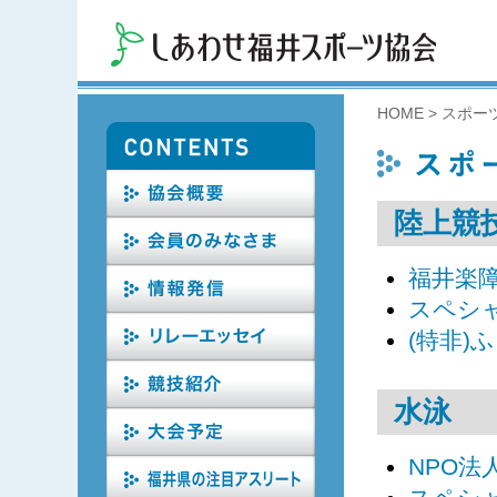
HOME
>
スポー
陸上競
福井楽
スペシ
(特非)
水泳
NPO法