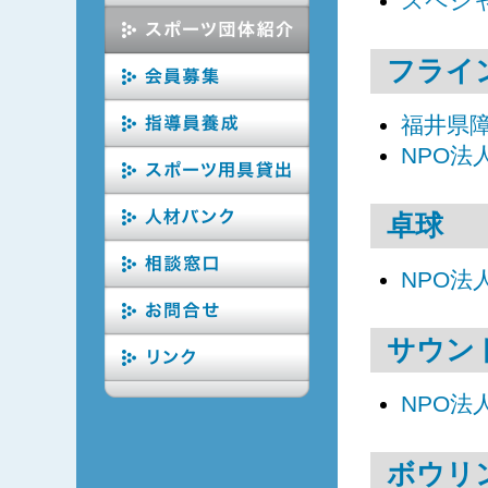
スペシ
フライ
福井県
NPO
卓球
NPO
サウン
NPO
ボウリ