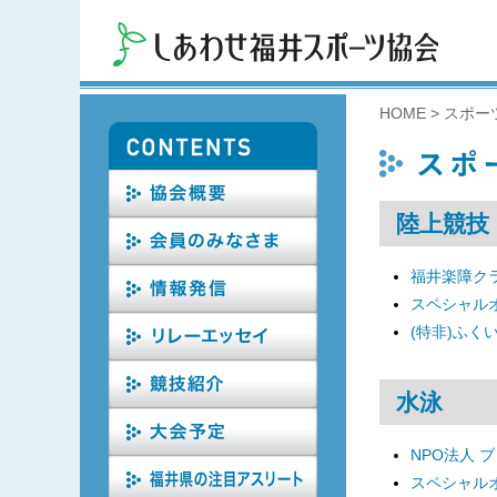
HOME
>
スポー
陸上競技
福井楽障ク
スペシャル
(特非)ふく
水泳
NPO法人 
スペシャル