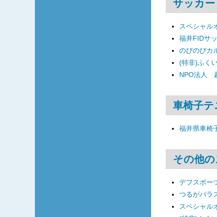
サッカー
スペシャル
福井FIDサ
のびのびカ
(特非)ふく
NPO法人
車椅子テ
福井県車椅
その他の
デフスポーツ
つるがパラ
スペシャル