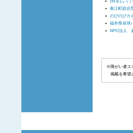
(特非)ふく
春江町総合型
のびのびカ
福井県卓球
NPO法人
※障がい者ス
掲載を希望さ