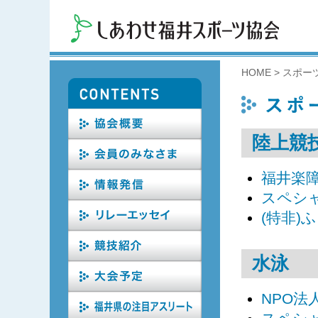
HOME
>
スポー
陸上競
福井楽
スペシ
(特非)
水泳
NPO法