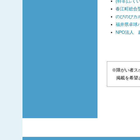
(特非)ふく
春江町総合型
のびのびカ
福井県卓球
NPO法人
※障がい者ス
掲載を希望さ