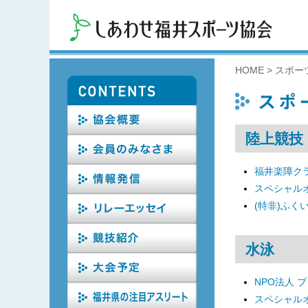
HOME
>
スポー
陸上競技
福井楽障ク
スペシャル
(特非)ふく
水泳
NPO法人 
スペシャル