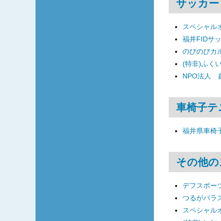
サッカー
スペシャル
福井FIDサ
のびのびカ
(特非)ふく
NPO法人
車椅子テ
福井県車椅
その他の
デフスポーツ
つるがパラ
スペシャル