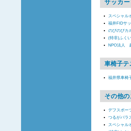
サッカー
スペシャル
福井FIDサ
のびのびカ
(特非)ふく
NPO法人
車椅子テ
福井県車椅
その他の
デフスポーツ
つるがパラ
スペシャル