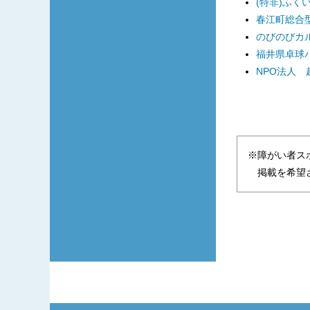
(特非)ふく
春江町総合型
のびのびカ
福井県卓球
NPO法人
※障がい者ス
掲載を希望さ