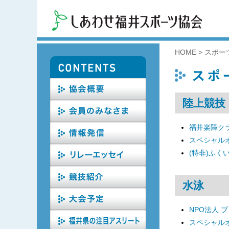
HOME
>
スポー
陸上競技
福井楽障ク
スペシャル
(特非)ふく
水泳
NPO法人 
スペシャル