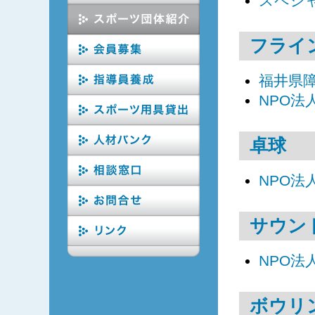
スペシ
フライ
福井県
NPO
卓球
NPO
サウン
NPO
ボウリ