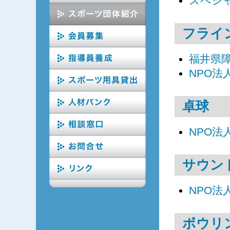
スペシ
フライ
福井県
NPO
卓球
NPO
サウン
NPO
ボウリ