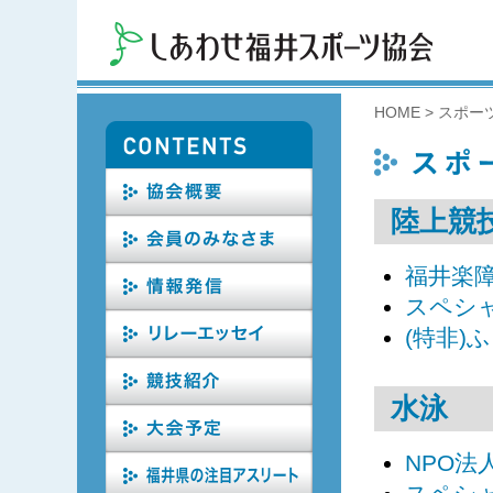
HOME
>
スポー
陸上競
福井楽
スペシ
(特非)
水泳
NPO法