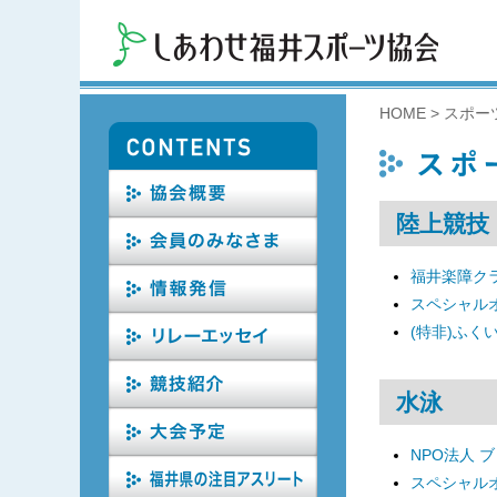
HOME
>
スポー
陸上競技
福井楽障ク
スペシャル
(特非)ふく
水泳
NPO法人 
スペシャル