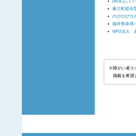
(特非)ふく
春江町総合型
のびのびカ
福井県卓球
NPO法人
※障がい者ス
掲載を希望さ