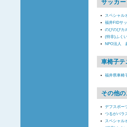
サッカー
スペシャル
福井FIDサ
のびのびカ
(特非)ふく
NPO法人
車椅子テ
福井県車椅
その他の
デフスポーツ
つるがパラ
スペシャル