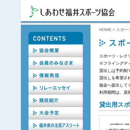
HOME
>
スポー
スポーツ・レクリ
※フライングデ
貸出しは予約制
貸出しを希望さ
協会へ提出して
利用期間は、原
貸出用ス