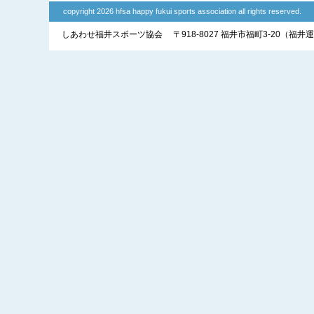
copyright 2026 hfsa happy fukui sports association all rights reserved.
しあわせ福井スポーツ協会
〒918-8027 福井市福町3-20（