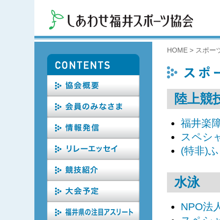
HOME
>
スポー
陸上競
福井楽
スペシ
(特非)
水泳
NPO法