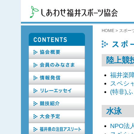
HOME
>
スポー
陸上競
福井楽
スペシ
(特非)
水泳
NPO法