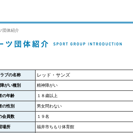
ツ団体紹介
ラブの名称
レッド・サンズ
障がい種別
精神障がい
者の年齢
１８歳以上
者の性別
男女問わない
の会員数
１９名
習場所
福井市ちもり体育館