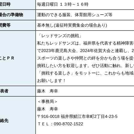
習日時
毎週日曜日 １３時～１６時
場合の準備物
運動のできる服装、体育館用シューズ等
間費等
基本無し(遠征時実費集金の場合あり)
「レッドサンズの挑戦」
私たちレッドサンズは、福井県を代表する精神障害
で2023年鹿児島大会、2024年佐賀大会と連覇し
ことＰＲ
スポーツの楽しさや仲間との絆を分かち合う場を提
挑戦したい方を歓迎します。ぜひ活動に触れ、新し
「挑戦する楽しさ」をモットーに、これからも地域
お願いします！
表者
藤木 寿幸
＜事務局＞
藤木 寿幸
〒916-0018 福井県鯖江市幸町2丁目4-23-5
絡先
ＴＥＬ：090-8702-1522