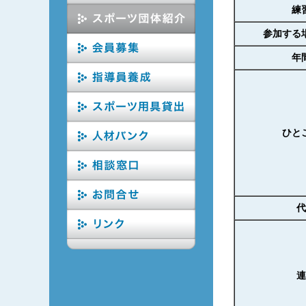
練
参加する
年
ひと
代
連