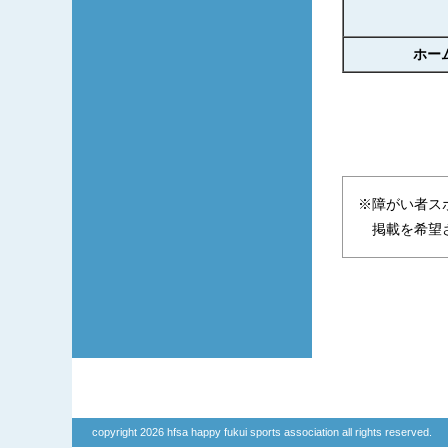
ホー
※障がい者ス
掲載を希望さ
copyright 2026 hfsa happy fukui sports association all rights reserved.